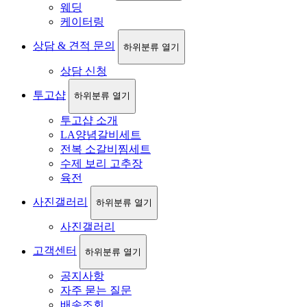
웨딩
케이터링
상담 & 견적 문의
하위분류 열기
상담 신청
투고샵
하위분류 열기
투고샵 소개
LA양념갈비세트
전복 소갈비찜세트
수제 보리 고추장
육전
사진갤러리
하위분류 열기
사진갤러리
고객센터
하위분류 열기
공지사항
자주 묻는 질문
배송조회